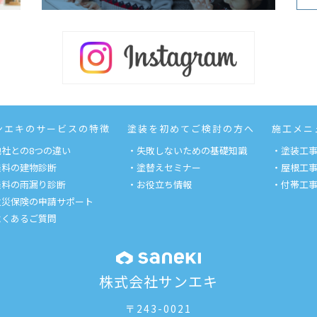
ンエキのサービスの特徴
塗装を初めてご検討の方へ
施工メニ
他社との8つの違い
・失敗しないための基礎知識
・塗装工
無料の建物診断
・塗替えセミナー
・屋根工
無料の雨漏り診断
・お役立ち情報
・付帯工
火災保険の申請サポート
よくあるご質問
株式会社サンエキ
〒243-0021