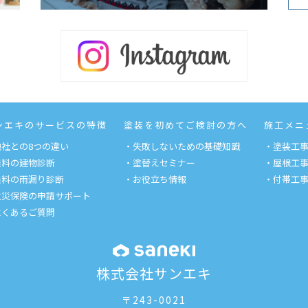
ンエキのサービスの特徴
塗装を初めてご検討の方へ
施工メニ
他社との8つの違い
・失敗しないための基礎知識
・塗装工
無料の建物診断
・塗替えセミナー
・屋根工
無料の雨漏り診断
・お役立ち情報
・付帯工
火災保険の申請サポート
よくあるご質問
株式会社サンエキ
〒243-0021