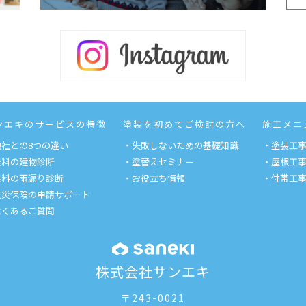
ンエキのサービスの特徴
塗装を初めてご検討の方へ
施工メニ
他社との8つの違い
・失敗しないための基礎知識
・塗装工
無料の建物診断
・塗替えセミナー
・屋根工
無料の雨漏り診断
・お役立ち情報
・付帯工
火災保険の申請サポート
よくあるご質問
株式会社サンエキ
〒243-0021