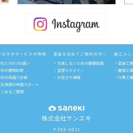
ンエキのサービスの特徴
塗装を初めてご検討の方へ
施工メニ
他社との8つの違い
・失敗しないための基礎知識
・塗装工
無料の建物診断
・塗替えセミナー
・屋根工
無料の雨漏り診断
・お役立ち情報
・付帯工
火災保険の申請サポート
よくあるご質問
株式会社サンエキ
〒243-0021