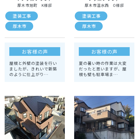
厚木市旭町 K様邸
厚木市温水西 O様邸
塗装工事
塗装工事
厚木市
厚木市
お客様の声
お客様の声
屋根と外壁の塗装を行い
夏の暑い時の作業は大変
ましたが、きれいで新築
だったと思いますが、屋
のように仕上がり…
根も壁も駐車場ま…