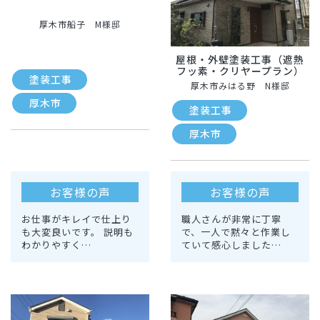
厚木市船子 M様邸
屋根・外壁塗装工事（遮熱
フッ素・クリヤープラン）
塗装工事
厚木市みはる野 N様邸
厚木市
塗装工事
厚木市
お客様の声
お客様の声
お仕事がキレイで仕上り
職人さんが非常に丁寧
も大変良いです。 説明も
で、一人で黙々と作業し
わかりやすく…
ていて感心しました…