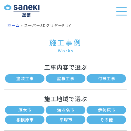
ホーム
»
スーパーSDクリヤーF-JY
施工事例
Works
工事内容で選ぶ
塗装工事
屋根工事
付帯工事
施工地域で選ぶ
厚木市
海老名市
伊勢原市
相模原市
平塚市
その他