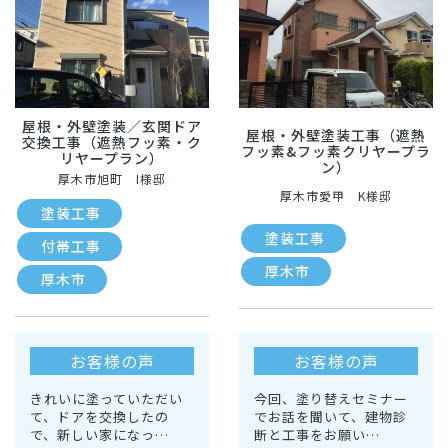
屋根・外壁塗装／玄関ドア
屋根・外壁塗装工事（遮熱
交換工事（遮熱フッ素・ク
フッ素&フッ素クリヤープラ
リヤープラン）
ン）
厚木市旭町 I様邸
厚木市愛甲 K様邸
塗装工事
塗装工事
付帯工事
厚木市
厚木市
お客様の声
お客様の声
きれいに塗っていただい
今回、塗り替えセミナー
て、ドアを交換したの
でお話を聞いて、建物診
で、新しい家になっ…
断と工事をお願い…