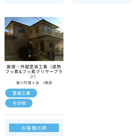
屋根・外壁塗装工事（遮熱
フッ素&フッ素クリヤープラ
ン）
清川村煤ヶ谷 I様邸
塗装工事
その他
お客様の声