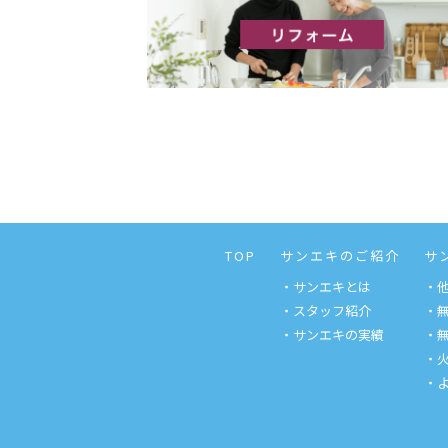
TOP
サンエキのご紹介
サ
・サンエキとは
・
・スタッフ紹介
・
・サンエキの実績
・
・
・