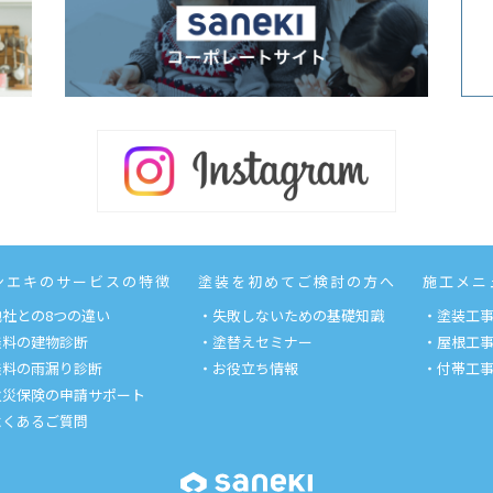
ンエキのサービスの特徴
塗装を初めてご検討の方へ
施工メニ
他社との8つの違い
・失敗しないための基礎知識
・塗装工
無料の建物診断
・塗替えセミナー
・屋根工
無料の雨漏り診断
・お役立ち情報
・付帯工
火災保険の申請サポート
よくあるご質問