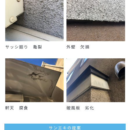
サッシ廻り 亀裂
外壁 欠損
軒天 腐食
破風板 劣化
サンエキの提案