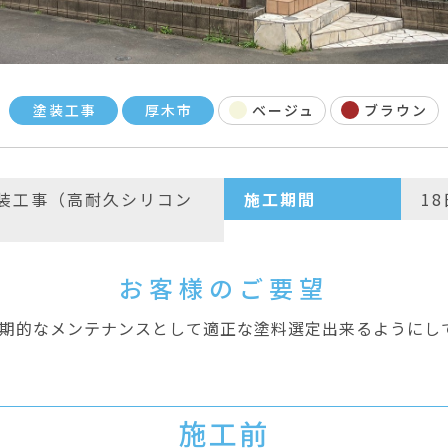
塗装工事
厚木市
ベージュ
ブラウン
装工事（高耐久シリコン
施工期間
1
）
お客様のご要望
期的なメンテナンスとして適正な塗料選定出来るようにし
施工前