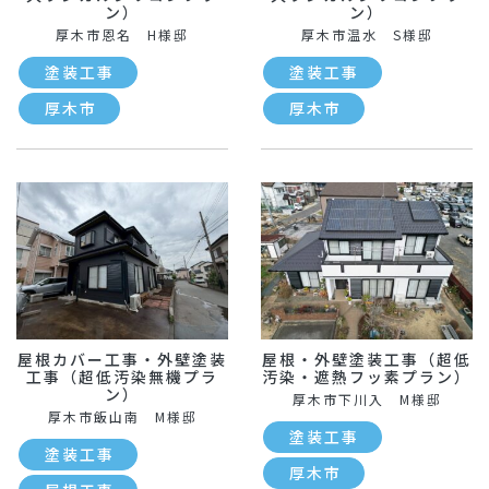
ン）
ン）
厚木市恩名 H様邸
厚木市温水 S様邸
塗装工事
塗装工事
厚木市
厚木市
屋根カバー工事・外壁塗装
屋根・外壁塗装工事（超低
工事（超低汚染無機プラ
汚染・遮熱フッ素プラン）
ン）
厚木市下川入 M様邸
厚木市飯山南 M様邸
塗装工事
塗装工事
厚木市