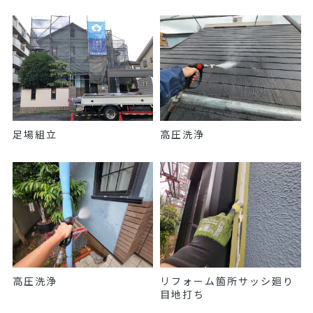
足場組立
高圧洗浄
高圧洗浄
リフォーム箇所サッシ廻り
目地打ち