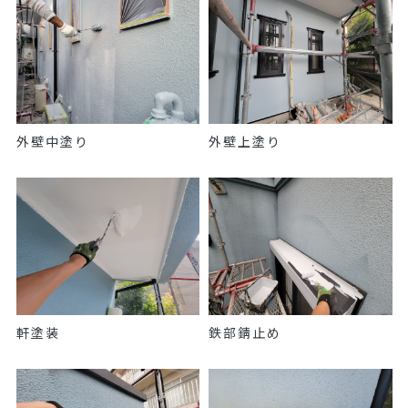
外壁中塗り
外壁上塗り
軒塗装
鉄部錆止め