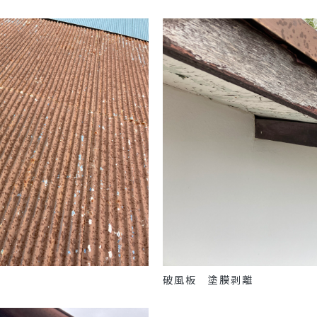
破風板 塗膜剥離