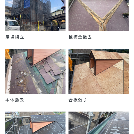
足場組立
棟板金撤去
本体撤去
合板張り