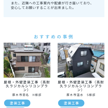
また、近隣への工事案内や配慮が行き届いており、
安心してお願いすることが出来ました。
おすすめの事例
屋根・外壁塗装工事（高耐
屋根・外壁塗装工事（高耐
久ラジカルシリコンプラ
久ラジカルシリコンプラ
ン）
ン）
厚木市恩名 H様邸
厚木市温水 S様邸
塗装工事
塗装工事