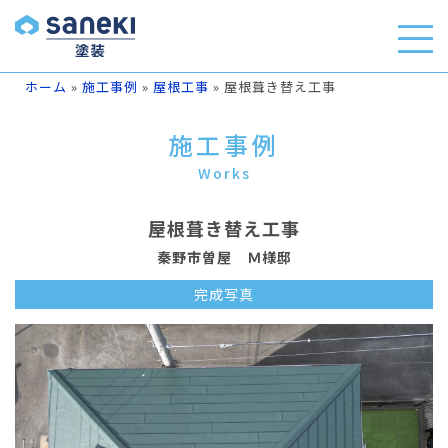
ホーム
»
施工事例
»
屋根工事
»
屋根葺き替え工事
施工事例
Works
屋根葺き替え工事
秦野市曽屋 Ｍ様邸
完成写真