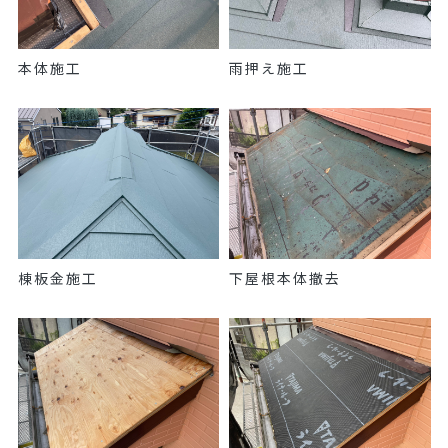
本体施工
雨押え施工
棟板金施工
下屋根本体撤去