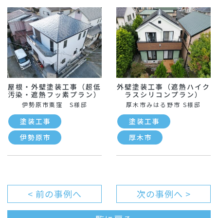
屋根・外壁塗装工事（超低
外壁塗装工事（遮熱ハイク
汚染・遮熱フッ素プラン）
ラスシリコンプラン）
伊勢原市粟窪 S様邸
厚木市みはる野市 S様邸
塗装工事
塗装工事
伊勢原市
厚木市
< 前の事例へ
次の事例へ >