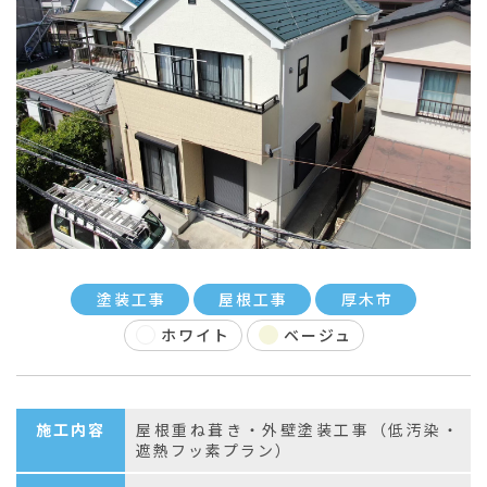
塗装工事
屋根工事
厚木市
ホワイト
ベージュ
施工内容
屋根重ね葺き・外壁塗装工事（低汚染・
遮熱フッ素プラン）