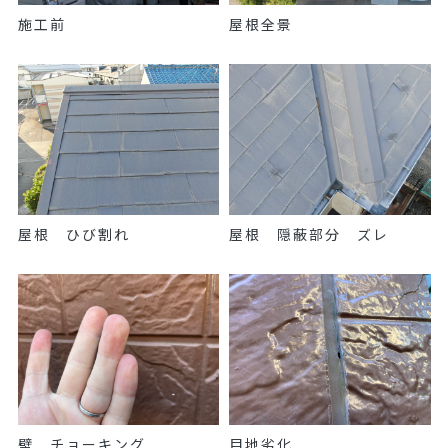
施工前
屋根全景
屋根 ひび割れ
屋根 隠蔽部分 ズレ
壁 チョーキング
目地劣化