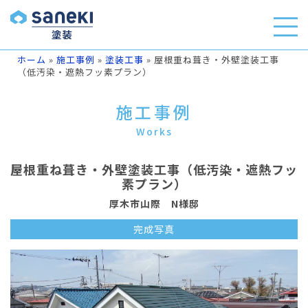
ホーム
»
施工事例
»
塗装工事
»
屋根重ね葺き・外壁塗装工事
（低汚染・遮熱フッ素プラン）
施工事例
Works
屋根重ね葺き・外壁塗装工事（低汚染・遮熱フッ
素プラン）
厚木市山際 N様邸
完成写真