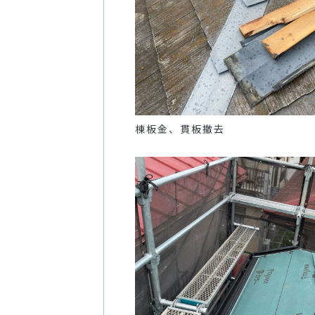
棟板金、貫板撤去