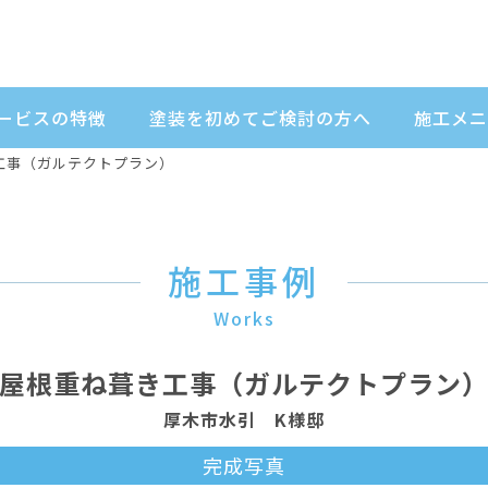
ービスの特徴
塗装を初めてご検討の方へ
施工メニ
工事（ガルテクトプラン）
施工事例
Works
屋根重ね葺き工事（ガルテクトプラン
厚木市水引 K様邸
完成写真